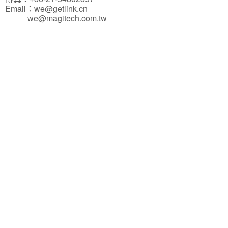
Email：
we@getlink.cn
we@magitech.com.tw