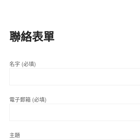
際
聯絡表單
股
名字 (必填)
份
有
電子郵箱 (必填)
限
主題