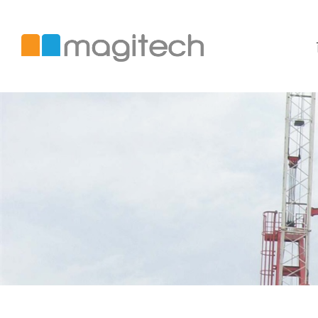
美
錡
國