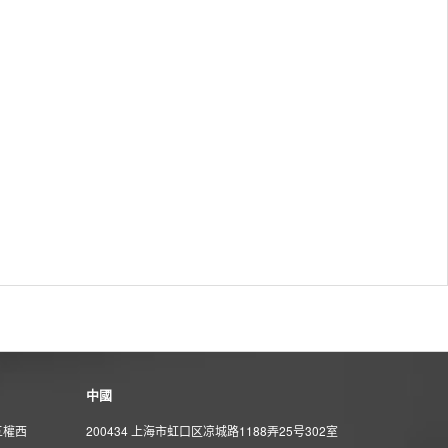
中國
五權西
200434 上海市虹口区凉城路1188弄25号302室