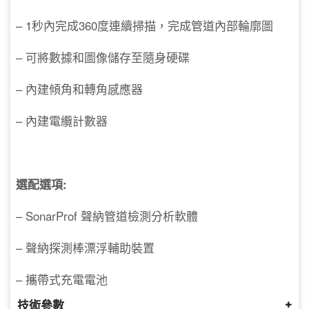
– 1秒內完成360度連續掃描，完成管道內部輪廓圖
– 可將數據和圖像儲存至隨身硬碟
– 內建傾角和轉角感應器
– 內建電纜計數器
選配選項:
– SonarProf 聲納管道檢測分析軟體
– 聲納探測棒漂浮輔助裝置
– 攜帶式充電電池
技術參數