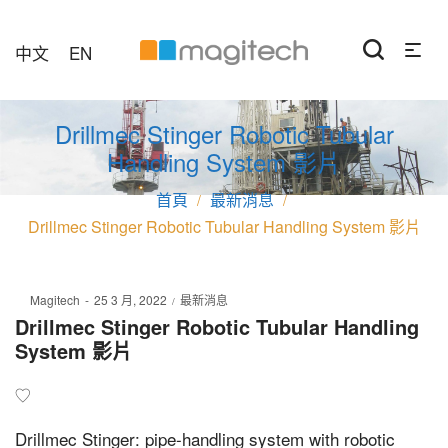
中文
EN
Drillmec Stinger Robotic Tubular
Handling System 影片
最新消息
/
/
Drillmec Stinger Robotic Tubular Handling System 影片
Posted
Posted
By
Magitech
25 3 月, 2022
最新消息
on
in
Drillmec Stinger Robotic Tubular Handling
System 影片
Drillmec Stinger: pipe-handling system with robotic