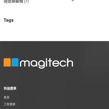
隧道鑽鑿機
(7)
Tags
快速選單
首頁
工程實績