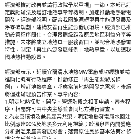
經濟部檢討改善並請行政院予以重視」一節，本部已訂
定獎勵辦法及增訂地熱專章等機制，加速推動地熱發電
開發。經濟部說明，配合我國能源轉型再生能源發展及
淨零碳規劃，建構友善再生能源發展環境，經濟部已推
動設置程序簡化、合理躉購級距及原民地區利益分享等
措施，未來將成立地熱單一服務窗口，並配合地熱發電
特性，制定「再生能源發展條例」地熱專章，以加速我
國地熱推動設置。
經濟部表示，延續宜蘭清水地熱MW電廠成功經驗並精
進簡化既有行政程序，推動修正「再生能源發展條
例」，增訂地熱專章，呼應當前地熱開發之需求，後續
將儘速辦理預告作業。專章內容:
1.明定地熱探勘、開發、營運階段之相關申請、審查程
序，相關許可由中央主導並會同地方進行審查。
2.為友善環境及兼具產業共榮，明定地熱發電尾水回注
比例應達90%及地熱多元利用規範；於溫泉區內開發應
分析對溫泉產業發展影響；落實原住民族基本法第21條
規定之部落諮商程序。