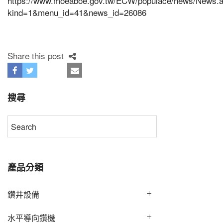
https://www.moeaboe.gov.tw/ECW/populace/news/News.
kind=1&menu_id=41&news_id=26086
Share this post
搜尋
產品分類
鑽井設備
水平導向鑽機