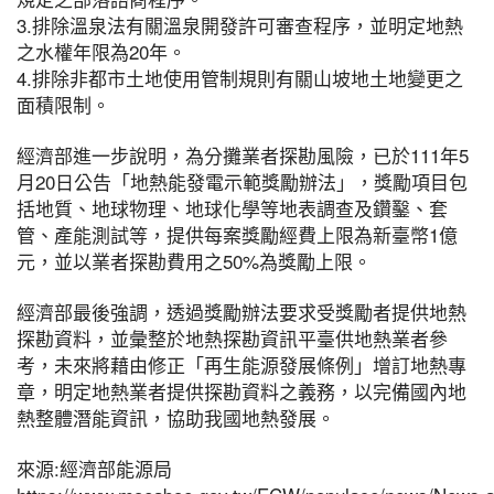
3.排除溫泉法有關溫泉開發許可審查程序，並明定地熱
之水權年限為20年。
4.排除非都市土地使用管制規則有關山坡地土地變更之
面積限制。
經濟部進一步說明，為分攤業者探勘風險，已於111年5
月20日公告「地熱能發電示範獎勵辦法」，獎勵項目包
括地質、地球物理、地球化學等地表調查及鑽鑿、套
管、產能測試等，提供每案獎勵經費上限為新臺幣1億
元，並以業者探勘費用之50%為獎勵上限。
經濟部最後強調，透過獎勵辦法要求受獎勵者提供地熱
探勘資料，並彙整於地熱探勘資訊平臺供地熱業者參
考，未來將藉由修正「再生能源發展條例」增訂地熱專
章，明定地熱業者提供探勘資料之義務，以完備國內地
熱整體潛能資訊，協助我國地熱發展。
來源:經濟部能源局