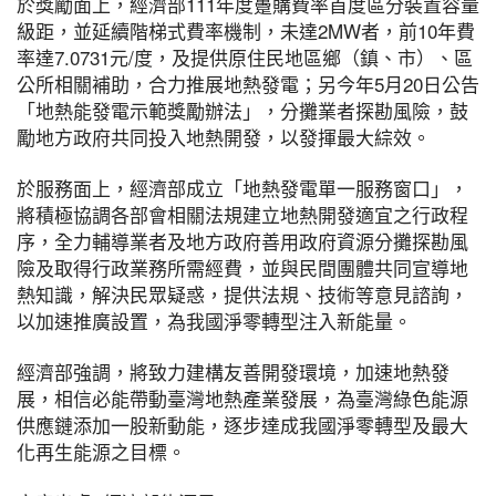
於獎勵面上，經濟部111年度躉購費率首度區分裝置容量
級距，並延續階梯式費率機制，未達2MW者，前10年費
率達7.0731元/度，及提供原住民地區鄉（鎮、市）、區
公所相關補助，合力推展地熱發電；另今年5月20日公告
「地熱能發電示範獎勵辦法」，分攤業者探勘風險，鼓
勵地方政府共同投入地熱開發，以發揮最大綜效。
於服務面上，經濟部成立「地熱發電單一服務窗口」，
將積極協調各部會相關法規建立地熱開發適宜之行政程
序，全力輔導業者及地方政府善用政府資源分攤探勘風
險及取得行政業務所需經費，並與民間團體共同宣導地
熱知識，解決民眾疑惑，提供法規、技術等意見諮詢，
以加速推廣設置，為我國淨零轉型注入新能量。
經濟部強調，將致力建構友善開發環境，加速地熱發
展，相信必能帶動臺灣地熱產業發展，為臺灣綠色能源
供應鏈添加一股新動能，逐步達成我國淨零轉型及最大
化再生能源之目標。