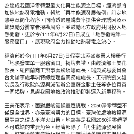
為達成我國淨零轉型最大化再生能源之目標，經濟部將
加速地熱發電推動，朝於「再生能源發展條例」訂定地
熱專章簡化程序，同時透過躉購費率提供合理誘因及示
範獎勵分攤業者探勘風險，並鼓勵地方政府共同投入地
熱開發，更於今(111年6月27日)日成立「地熱發電單一
服務窗口」，展現政府全力推動地熱發電之決心。
經濟部於今(111年6月27日)日假臺北添盛實業大樓舉行
「地熱發電單一服務窗口」揭牌典禮，由經濟部王美花
部長、紐西蘭商工辦事處魏緹娜處長、瑞典貿易委員會
台北辦事處隼珮特總經理暨商務處處長、工研院劉文雄
院長及行政院能源與減碳辦公室蘇金勝主任等多位貴賓
一同揭牌，見證我國地熱政策推動即將邁入新里程碑。
王美花表示，面對嚴峻氣候變遷挑戰，2050淨零轉型不
僅是全世界、亦是臺灣努力的目標。臺灣位處地熱資源
最豐富之環太平洋火山帶，地熱將是我國2050淨零轉型
不可或缺的重要角色。經濟部除了「再生能源發展條
例」訂定地熱專章簡化程序，同時透過躉購費率提供合