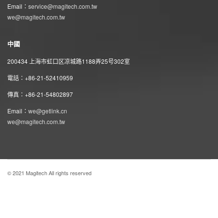
Email：
service@magitech.com.tw
we@magitech.com.tw
中國
200434 上海市虹口区凉城路1188弄25号302室
電話：+86-21-52410959
傳真：+86-21-54802897
Email：
we@getlink.cn
we@magitech.com.tw
© 2021 Magitech All rights reserved