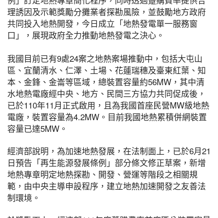
理誘因及示範獎勵分攤業者探勘風險，並鼓勵地方政府
共同投入地熱開發，今日成立「地熱發電單一服務窗
口」，展現政府全力推動地熱發電之決心。
我國目前已有9處24案之地熱案場推動中，包括大屯山
區、宜蘭清水、仁澤、土場、花蓮瑞穗及臺東紅葉、知
本、金鋒、金崙等區域，總裝置容量約56MW，其中清
水地熱電廠經中央、地方、民間三方協力共同促成後，
已於110年11月正式啟用，且為我國首座民營MW級地熱
電廠，裝置容量為4.2MW。目前我國地熱累積併網裝置
容量已達5MW。
經濟部說明，為加速地熱發展，在法制面上，已於6月21
日預告「再生能源發展條例」部分條文修正草案，新增
地熱專章明定地熱探勘、開發、營運等階段之相關規
範，由中央主導申設程序，建立地熱加速開發之友善法
制環境。