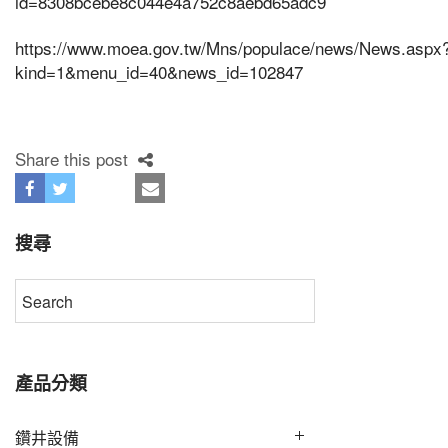
id=8308bcebe8c044e4a752c8aebd65adc9
https://www.moea.gov.tw/Mns/populace/news/News.aspx
kind=1&menu_id=40&news_id=102847
Share this post
搜尋
產品分類
鑽井設備