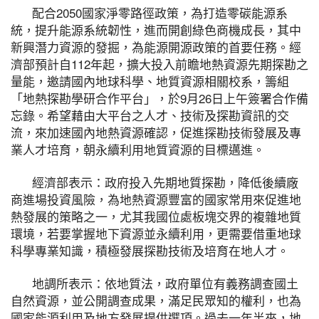
配合2050國家淨零路徑政策，為打造零碳能源系
統，提升能源系統韌性，進而開創綠色商機成長，其中
新興潛力資源的發掘，為能源開源政策的首要任務。經
濟部預計自112年起，擴大投入前瞻地熱資源先期探勘之
量能，邀請國內地球科學、地質資源相關校系，籌組
「地熱探勘學研合作平台」，於9月26日上午簽署合作備
忘錄。希望藉由大平台之人才、技術及探勘資訊的交
流，來加速國內地熱資源確認，促進探勘技術發展及專
業人才培育，朝永續利用地質資源的目標邁進。
經濟部表示：政府投入先期地質探勘，降低後續廠
商進場投資風險，為地熱資源豐富的國家常用來促進地
熱發展的策略之一，尤其我國位處板塊交界的複雜地質
環境，若要掌握地下資源並永續利用，更需要借重地球
科學專業知識，積極發展探勘技術及培育在地人才。
地調所表示：依地質法，政府單位有義務調查國土
自然資源，並公開調查成果，滿足民眾知的權利，也為
國家能源利用及地方發展提供選項。過去一年半來，地