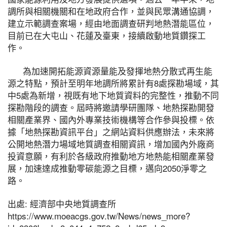
調所與相關機關和在地政府合作，並與民眾溝通協調，
建立示範調查案場，經由地面調查研判地熱潛能區位，
目前已在大屯山、花蓮及臺東，接續啟動地質鑽探工
作。
為加速開拓能源資源量能及發揮地熱分散式再生能
源之特點，預計至明年地調所將累計有8處探勘場域，其
中5處為新增，視既有地下地質資料的完整性，推動不同
探勘階段的調查。屆時將邀請學研團隊、地熱探勘開發
相關產業界、國內外專業技術機構等合作參與投標。依
據「地熱探勘資訊平台」之網站資料供應辦法，未來將
公開地熱潛力場域地質調查相關資訊，增加國內外廠商
投資意願，有利於各級政府推動地方地熱能相關產業發
展，加速達成推動零碳能源之目標，邁向2050淨零之
路。
出處: 經濟部中央地質調查所
https://www.moeacgs.gov.tw/News/news_more?