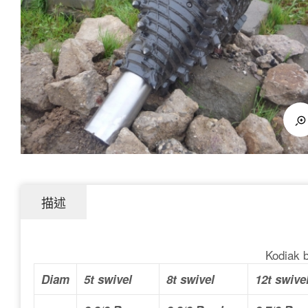
際
股
份
描述
有
Kodiak b
Diam
5t swivel
8t swivel
12t swive
限