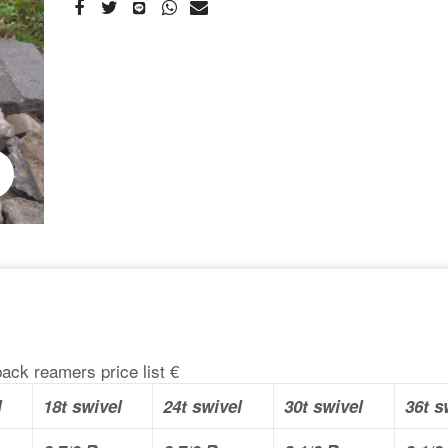
ack reamers price list €
l
18t swivel
24t swivel
30t swivel
36t s