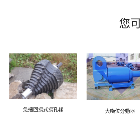
您
急速回擴式擴孔器
大噸位分動器