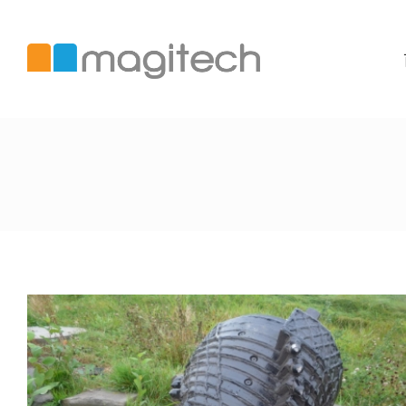
美
錡
國