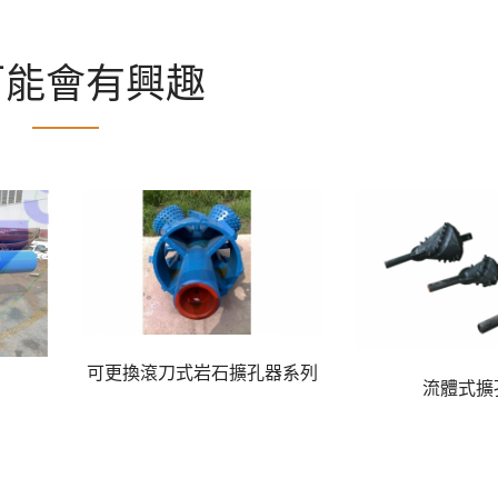
可能會有興趣
可更換滾刀式岩石擴孔器系列
流體式擴