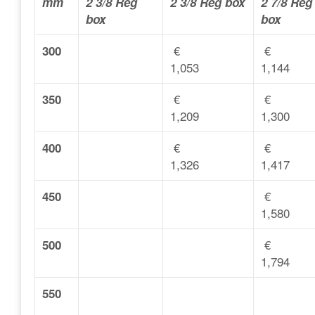
mm
2 3/8 Reg
2 3/8 Reg box
2 7/8 Reg
box
box
公
€
€
300
1,053
1,144
€
€
350
1,209
1,300
司
€
€
400
1,326
1,417
€
450
1,580
€
500
1,794
550