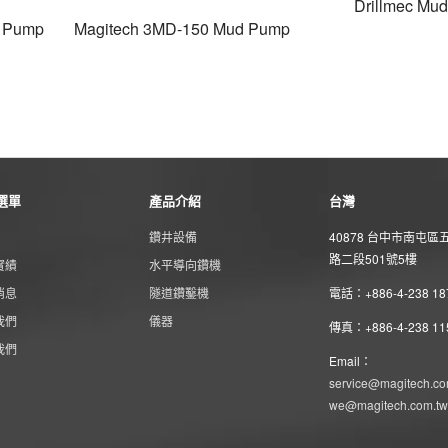
Drillmec Mu
d Pump
Magitech 3MD-150 Mud Pump
選單
產品介紹
台灣
鑽井設備
40878 台中市南屯區
路二段501號5樓
實績
水平導向鑽機
消息
隧道鑽鑿機
電話：+886-4-238 18
我們
儀器
傳真：+886-4-238 11
我們
Email：
service@magitech.co
we@magitech.com.tw