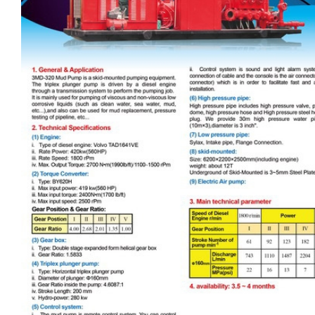
際
股
份
有
限