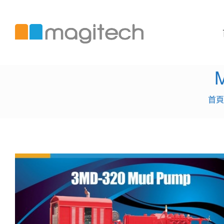
M
美
錡
國