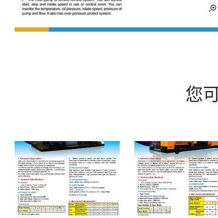
公
司
您