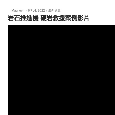
際
Posted
Posted
By
Magitech
6 7 月, 2022
最新消息
on
in
岩石推進機 硬岩救援案例影片
股
份
有
限