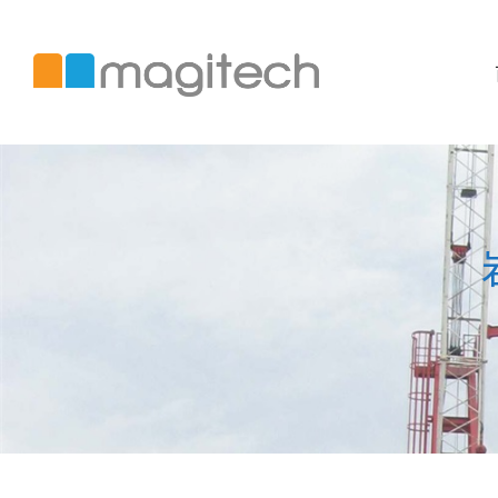
美
錡
國